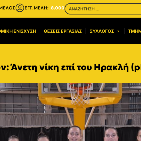
 ΜΕΛΟΣ
ΕΓΓ. ΜΕΛΗ:
8.000
ΜΙΚΉ ΕΝΊΣΧΥΣΗ​
ΘΈΣΕΙΣ ΕΡΓΑΣΊΑΣ
ΣΎΛΛΟΓΟΣ
ΤΜΉ
: Άνετη νίκη επί του Ηρακλή (p