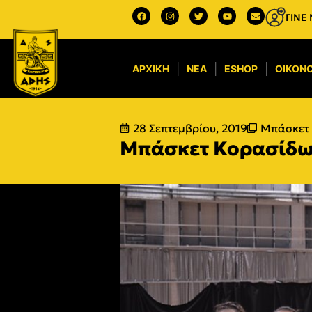
ΓΙΝΕ
ΑΡΧΙΚΉ
ΝΈΑ
ESHOP
ΟΙΚΟΝΟ
28 Σεπτεμβρίου, 2019
Μπάσκετ
Μπάσκετ Κορασίδων