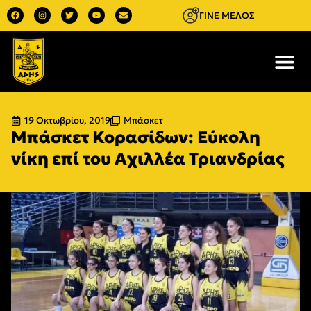
ΓΙΝΕ ΜΕΛΟΣ
19 Οκτωβρίου, 2019
Μπάσκετ
Μπάσκετ Κορασίδων: Εύκολη
νίκη επί του Αχιλλέα Τριανδρίας