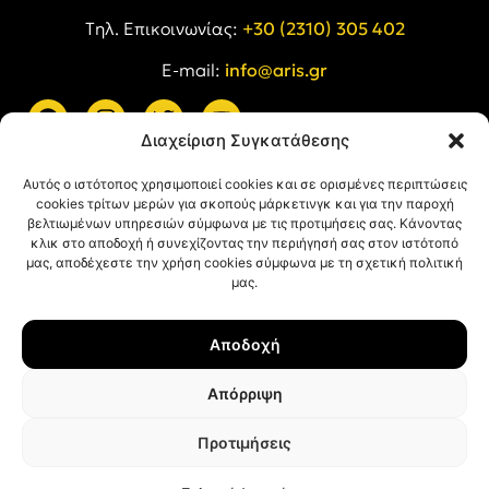
Tηλ. Επικοινωνίας:
+30 (2310) 305 402
E-mail:
info@aris.gr
Διαχείριση Συγκατάθεσης
ARIS LINKS
Αυτός ο ιστότοπος χρησιμοποιεί cookies και σε ορισμένες περιπτώσεις
cookies τρίτων μερών για σκοπούς μάρκετινγκ και για την παροχή
βελτιωμένων υπηρεσιών σύμφωνα με τις προτιμήσεις σας. Κάνοντας
κλικ στο αποδοχή ή συνεχίζοντας την περιήγησή σας στον ιστότοπό
μας, αποδέχεστε την χρήση cookies σύμφωνα με τη σχετική πολιτική
μας.
ΠΛΗΡΟΦΟΡΙΕΣ
Αποδοχή
Όροι Χρήσης
Πολιτική Απορρήτου
Απόρριψη
Πολιτική Cookies
Προτιμήσεις
© ΑΡΗΣ Α.Σ. All rights reserved.
Web design & development with ❤︎ by
Creative Kind
.