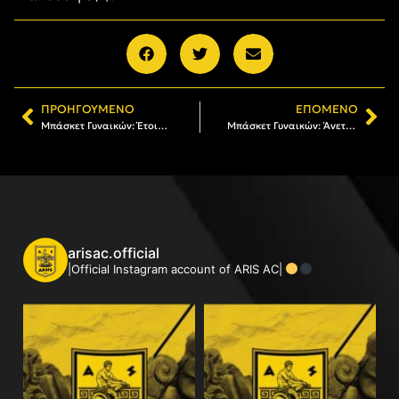
ΠΡΟΗΓΟΎΜΕΝΟ
ΕΠΌΜΕΝΟ
Μπάσκετ Γυναικών: Έτοιμος ο ΑΡΗΣ για τον αγώνα με την Χ.Α.Ν.Θ.
Μπάσκετ Γυναικών: Άνετο διπλό στη ΧΑΝΘ και «7 στα 7»
arisac.official
|Official Instagram account of ARIS AC|