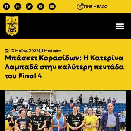
ΓΙΝΕ ΜΕΛΟΣ
13 Μαΐου, 2026
Μπάσκετ
Μπάσκετ Κορασίδων: Η Κατερίνα
Λαμπαδά στην καλύτερη πεντάδα
του Final 4