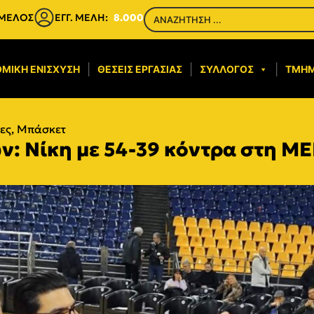
 ΜΕΛΟΣ
ΕΓΓ. ΜΕΛΗ:
8.000
ΜΙΚΉ ΕΝΊΣΧΥΣΗ​
ΘΈΣΕΙΣ ΕΡΓΑΣΊΑΣ
ΣΎΛΛΟΓΟΣ
ΤΜΉ
ες
,
Μπάσκετ
: Nίκη με 54-39 κόντρα στη Μ