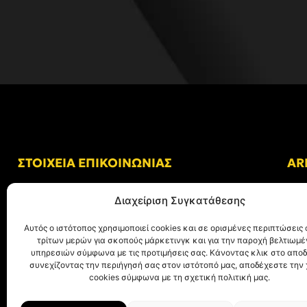
ΣΤΟΙΧΕΙΑ ΕΠΙΚΟΙΝΩΝΙΑΣ
AR
Δ/νση: Γήπεδο “Κλεάνθης Βικελίδης”
Διαχείριση Συγκατάθεσης
Αλκμήνης 69, Χαριλάου
Τ.Κ. 54249 Θεσσαλονίκη
Αυτός ο ιστότοπος χρησιμοποιεί cookies και σε ορισμένες περιπτώσεις 
τρίτων μερών για σκοπούς μάρκετινγκ και για την παροχή βελτιωμ
Tηλ. Επικοινωνίας:
+30 (2310) 305 402
υπηρεσιών σύμφωνα με τις προτιμήσεις σας. Κάνοντας κλικ στο αποδ
συνεχίζοντας την περιήγησή σας στον ιστότοπό μας, αποδέχεστε την
E-mail:
info@aris.gr
cookies σύμφωνα με τη σχετική πολιτική μας.