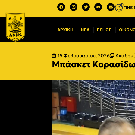
ΓΙΝΕ
ΑΡΧΙΚΉ
ΝΈΑ
ESHOP
ΟΙΚΟΝΟ
15 Φεβρουαρίου, 2026
Ακαδημί
Μπάσκετ Κορασίδων