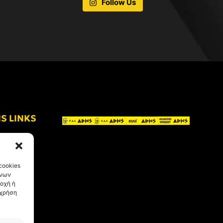
Follow Us
IS LINKS
cookies
ένων
οχή ή
 χρήση