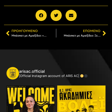
ΠΡΟΗΓΟΎΜΕΝΟ
ΕΠΌΜΕΝΟ
Μπάσκετ με Αμαξίδιο: «Διπλό» στις Σέρρες για τον ΑΡΗ
Μπάσκετ με Αμαξίδιο: Ξεκινά την προσπάθεια για την άνοδο στην Α1 ο ΑΡΗΣ
arisac.official
|Official Instagram account of ARIS AC|