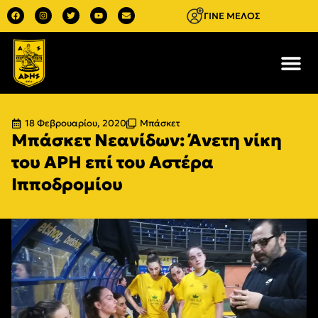
ΓΙΝΕ ΜΕΛΟΣ
18 Φεβρουαρίου, 2020
Μπάσκετ
Μπάσκετ Νεανίδων: Άνετη νίκη
του ΑΡΗ επί του Αστέρα
Ιπποδρομίου