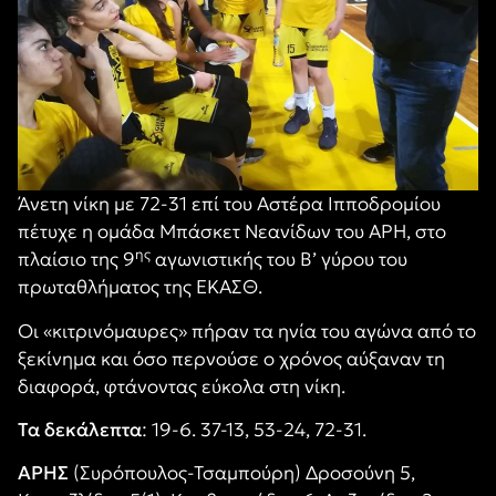
Άνετη νίκη με 72-31 επί του Αστέρα Ιπποδρομίου
πέτυχε η ομάδα Μπάσκετ Νεανίδων του ΑΡΗ, στο
ης
πλαίσιο της 9
αγωνιστικής του Β’ γύρου του
πρωταθλήματος της ΕΚΑΣΘ.
Οι «κιτρινόμαυρες» πήραν τα ηνία του αγώνα από το
ξεκίνημα και όσο περνούσε ο χρόνος αύξαναν τη
διαφορά, φτάνοντας εύκολα στη νίκη.
Τα δεκάλεπτα
: 19-6. 37-13, 53-24, 72-31.
ΑΡΗΣ
(Συρόπουλος-Τσαμπούρη) Δροσούνη 5,