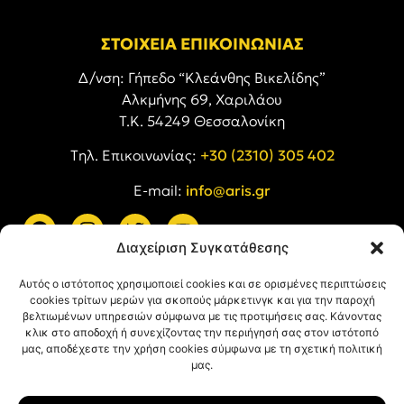
ΣΤΟΙΧΕΙΑ ΕΠΙΚΟΙΝΩΝΙΑΣ
Δ/νση: Γήπεδο “Κλεάνθης Βικελίδης”
Αλκμήνης 69, Χαριλάου
Τ.Κ. 54249 Θεσσαλονίκη
Tηλ. Επικοινωνίας:
+30 (2310) 305 402
E-mail:
info@aris.gr
Διαχείριση Συγκατάθεσης
ARIS LINKS
Αυτός ο ιστότοπος χρησιμοποιεί cookies και σε ορισμένες περιπτώσεις
cookies τρίτων μερών για σκοπούς μάρκετινγκ και για την παροχή
βελτιωμένων υπηρεσιών σύμφωνα με τις προτιμήσεις σας. Κάνοντας
κλικ στο αποδοχή ή συνεχίζοντας την περιήγησή σας στον ιστότοπό
μας, αποδέχεστε την χρήση cookies σύμφωνα με τη σχετική πολιτική
μας.
ΠΛΗΡΟΦΟΡΙΕΣ