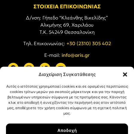
ΣΤΟΙΧΕΙΑ ΕΠΙΚΟΙΝΩΝΙΑΣ
Δ/νση: Γήπεδο “Κλεάνθης Βικελίδης”
Αλκμήνης 69, Χαριλάου
Τ.Κ. 54249 Θεσσαλονίκη
Tηλ. Επικοινωνίας:
+30 (2310) 305 402
E-mail:
info@aris.gr
Διαχείριση Συγκατάθεσης
ARIS LINKS
Αυτός ο ιστότοπος χρησιμοποιεί cookies και σε ορισμένες περιπτώσεις
cookies τρίτων μερών για σκοπούς μάρκετινγκ και για την παροχή
βελτιωμένων υπηρεσιών σύμφωνα με τις προτιμήσεις σας. Κάνοντας
κλικ στο αποδοχή ή συνεχίζοντας την περιήγησή σας στον ιστότοπό
μας, αποδέχεστε την χρήση cookies σύμφωνα με τη σχετική πολιτική
μας.
ΠΛΗΡΟΦΟΡΙΕΣ
Αποδοχή
Όροι Χρήσης