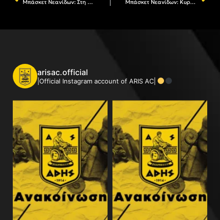
Μπάσκετ Νεανίδων: Στη «μάχη» της τελικής φάσης ο ΑΡΗΣ
Μπάσκετ Νεανίδων: Κυρπιζλίδου και Κουμαντσιώτου για τη σπουδαία νίκη του ΑΡΗ
arisac.official
|Official Instagram account of ARIS AC|