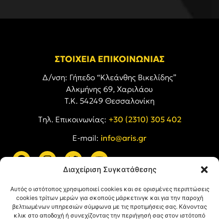
ΣΤΟΙΧΕΙΑ ΕΠΙΚΟΙΝΩΝΙΑΣ
Δ/νση: Γήπεδο “Κλεάνθης Βικελίδης”
Αλκμήνης 69, Χαριλάου
Τ.Κ. 54249 Θεσσαλονίκη
Tηλ. Επικοινωνίας:
+30 (2310) 305 402
E-mail:
info@aris.gr
Διαχείριση Συγκατάθεσης
ARIS LINKS
Αυτός ο ιστότοπος χρησιμοποιεί cookies και σε ορισμένες περιπτώσεις
cookies τρίτων μερών για σκοπούς μάρκετινγκ και για την παροχή
βελτιωμένων υπηρεσιών σύμφωνα με τις προτιμήσεις σας. Κάνοντας
κλικ στο αποδοχή ή συνεχίζοντας την περιήγησή σας στον ιστότοπό