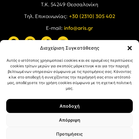
Τ.Κ. 54249 Θεσσαλονίκη
Tηλ. Επικοινωνίας:
+30 (2310) 305 402
E-mail:
info@aris.gr
Διαχείριση Συγκατάθεσης
ARIS LINKS
Αυτός ο ιστότοπος χρησιμοποιεί cookies και σε ορισμένες περιπτώσεις
cookies τρίτων μερών για σκοπούς μάρκετινγκ και για την παροχή
βελτιωμένων υπηρεσιών σύμφωνα με τις προτιμήσεις σας. Κάνοντας
κλικ στο αποδοχή ή συνεχίζοντας την περιήγησή σας στον ιστότοπό
μας, αποδέχεστε την χρήση cookies σύμφωνα με τη σχετική πολιτική
μας.
ΠΛΗΡΟΦΟΡΙΕΣ
Αποδοχή
Όροι Χρήσης
Πολιτική Απορρήτου
Απόρριψη
Πολιτική Cookies
Προτιμήσεις
© ΑΡΗΣ Α.Σ. All rights reserved.