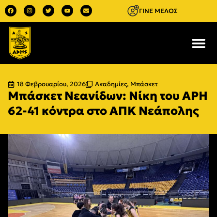
ΓΙΝΕ ΜΕΛΟΣ
18 Φεβρουαρίου, 2026
Ακαδημίες
,
Μπάσκετ
Μπάσκετ Νεανίδων: Nίκη του ΑΡΗ
62-41 κόντρα στο ΑΠΚ Νεάπολης