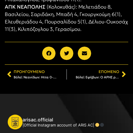
ΑΠΚ ΝΕΑΠΟΛΗΣ
(Κολοκυθάς): Μελετιάδου 8,
Βασιλείου, Σαριδάκη, Μπαδή 4, Γκουργκούμη 6(1),
Ελευθεριάδου 4, Πουρσαλίδου 5(1), Δέλιου-Ουκοσάχ
11(3), Κιλιπόζογλου 3, Γερασίμου.
ΠΡΟΗΓΟΎΜΕΝΟ
ΕΠΌΜΕΝΟ
Βόλεϊ Νεανίδων: Hττα 0-3 από την Ακαδημία ΔΕΚΑ και αποκλεισμός
Βόλεϊ Εφήβων: O ΑΡΗΣ ρίχνεται στη μάχη του Final-4 κόντρα στην Ελπίδα
arisac.official
|Official Instagram account of ARIS AC|