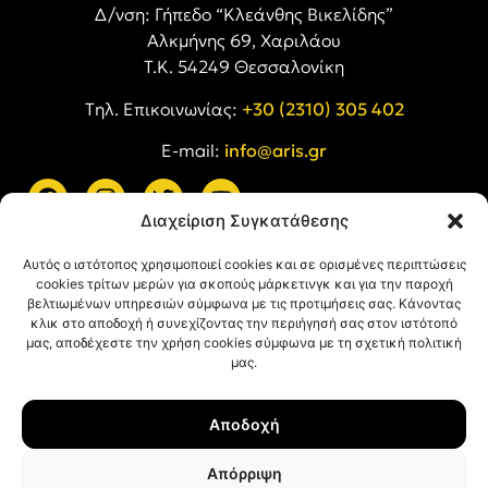
Δ/νση: Γήπεδο “Κλεάνθης Βικελίδης”
Αλκμήνης 69, Χαριλάου
Τ.Κ. 54249 Θεσσαλονίκη
Tηλ. Επικοινωνίας:
+30 (2310) 305 402
E-mail:
info@aris.gr
Διαχείριση Συγκατάθεσης
ARIS LINKS
Αυτός ο ιστότοπος χρησιμοποιεί cookies και σε ορισμένες περιπτώσεις
cookies τρίτων μερών για σκοπούς μάρκετινγκ και για την παροχή
βελτιωμένων υπηρεσιών σύμφωνα με τις προτιμήσεις σας. Κάνοντας
κλικ στο αποδοχή ή συνεχίζοντας την περιήγησή σας στον ιστότοπό
μας, αποδέχεστε την χρήση cookies σύμφωνα με τη σχετική πολιτική
μας.
ΠΛΗΡΟΦΟΡΙΕΣ
Αποδοχή
Όροι Χρήσης
Πολιτική Απορρήτου
Απόρριψη
Πολιτική Cookies