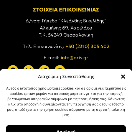
ΣΤΟΙΧΕΙΑ ΕΠΙΚΟΙΝΩΝΙΑΣ
Δ/νση: Γήπεδο “Κλεάνθης Βικελίδης”
Αλκμήνης 69, Χαριλάου
Τ.Κ. 54249 Θεσσαλονίκη
Tηλ. Επικοινωνίας:
+30 (2310) 305 402
E-mail:
info@aris.gr
Διαχείριση Συγκατάθεσης
ARIS LINKS
Αυτός ο ιστότοπος χρησιμοποιεί cookies και σε ορισμένες περιπτώσεις
cookies τρίτων μερών για σκοπούς μάρκετινγκ και για την παροχή
βελτιωμένων υπηρεσιών σύμφωνα με τις προτιμήσεις σας. Κάνοντας
κλικ στο αποδοχή ή συνεχίζοντας την περιήγησή σας στον ιστότοπό
μας, αποδέχεστε την χρήση cookies σύμφωνα με τη σχετική πολιτική
μας.
ΠΛΗΡΟΦΟΡΙΕΣ
Αποδοχή