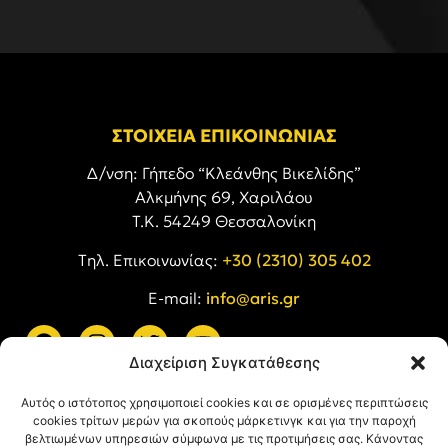
ΣΤΟΙΧΕΙΑ ΕΠΙΚΟΙΝΩΝΙΑΣ
Δ/νση: Γήπεδο “Κλεάνθης Βικελίδης”
Αλκμήνης 69, Χαριλάου
Τ.Κ. 54249 Θεσσαλονίκη
Tηλ. Επικοινωνίας:
+30 (2310) 305 402
E-mail:
info@aris.gr
Διαχείριση Συγκατάθεσης
ARIS LINKS
Αυτός ο ιστότοπος χρησιμοποιεί cookies και σε ορισμένες περιπτώσεις
cookies τρίτων μερών για σκοπούς μάρκετινγκ και για την παροχή
βελτιωμένων υπηρεσιών σύμφωνα με τις προτιμήσεις σας. Κάνοντας