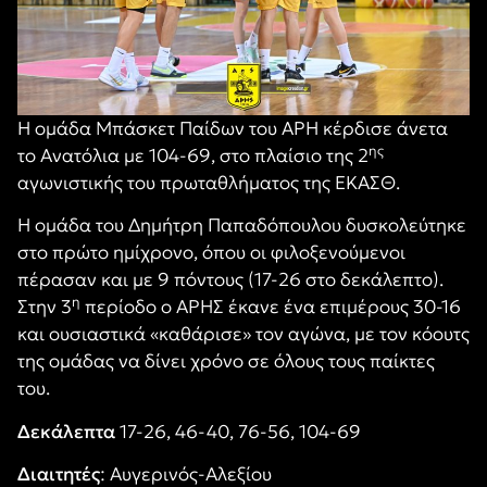
Η ομάδα Μπάσκετ Παίδων του ΑΡΗ κέρδισε άνετα
ης
το Ανατόλια με 104-69, στο πλαίσιο της 2
αγωνιστικής του πρωταθλήματος της ΕΚΑΣΘ.
Η ομάδα του Δημήτρη Παπαδόπουλου δυσκολεύτηκε
στο πρώτο ημίχρονο, όπου οι φιλοξενούμενοι
πέρασαν και με 9 πόντους (17-26 στο δεκάλεπτο).
η
Στην 3
περίοδο ο ΑΡΗΣ έκανε ένα επιμέρους 30-16
και ουσιαστικά «καθάρισε» τον αγώνα, με τον κόουτς
της ομάδας να δίνει χρόνο σε όλους τους παίκτες
του.
Δεκάλεπτα
17-26, 46-40, 76-56, 104-69
Διαιτητές
: Αυγερινός-Αλεξίου