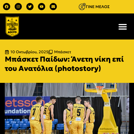
ΓΙΝΕ ΜΕΛΟΣ
10 Οκτωβρίου, 2025
Μπάσκετ
Μπάσκετ Παίδων: Άνετη νίκη επί
του Ανατόλια (photostory)