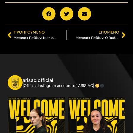
ΠΡΟΗΓΟΎΜΕΝΟ
ΕΠΌΜΕΝΟ
Μπάσκετ Παίδων: Νίκη επί της GBA, συνέχισε αήττητος στο Final 4
Μπάσκετ Παίδων: Ο Γκιόκας στην καλύτερη πεντάδα του Final 4
arisac.official
|Official Instagram account of ARIS AC|