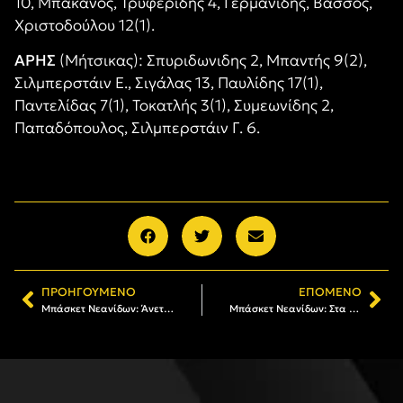
10, Μπάκανος, Τρυφερίδης 4, Γερμανίδης, Βάσσος,
Χριστοδούλου 12(1).
ΑΡΗΣ
(Μήτσικας): Σπυριδωνιδης 2, Μπαντής 9(2),
Σιλμπερστάιν Ε., Σιγάλας 13, Παυλίδης 17(1),
Παντελίδας 7(1), Τοκατλής 3(1), Συμεωνίδης 2,
Παπαδόπουλος, Σιλμπερστάιν Γ. 6.
ΠΡΟΗΓΟΎΜΕΝΟ
ΕΠΌΜΕΝΟ
Μπάσκετ Νεανίδων: Άνετη νίκη επί της Αναγέννησης Ν. Ρυσίου (pics)
Μπάσκετ Νεανίδων: Στα ημιτελικά του Κυπέλλου ο ΑΡΗΣ Greek Spirit Car Rental