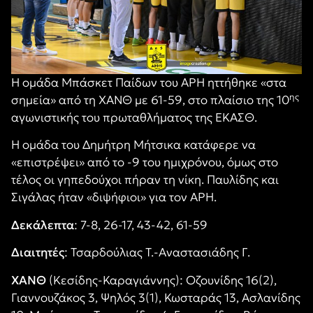
Η ομάδα Μπάσκετ Παίδων του ΑΡΗ ηττήθηκε «στα
ης
σημεία» από τη ΧΑΝΘ με 61-59, στο πλαίσιο της 10
αγωνιστικής του πρωταθλήματος της ΕΚΑΣΘ.
Η ομάδα του Δημήτρη Μήτσικα κατάφερε να
«επιστρέψει» από το -9 του ημιχρόνου, όμως στο
τέλος οι γηπεδούχοι πήραν τη νίκη. Παυλίδης και
Σιγάλας ήταν «διψήφιοι» για τον ΑΡΗ.
Δεκάλεπτα
: 7-8, 26-17, 43-42, 61-59
Διαιτητές
: Τσαρδούλιας Τ.-Αναστασιάδης Γ.
ΧΑΝΘ
(Κεσίδης-Καραγιάννης): Οζουνίδης 16(2),
Γιαννουζάκος 3, Ψηλός 3(1), Κωσταράς 13, Ασλανίδης