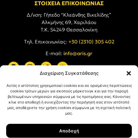
ΣΤΟΙΧΕΙΑ ΕΠΙΚΟΙΝΩΝΙΑΣ
Δ/νση: Γήπεδο “Κλεάνθης Βικελίδης”
Αλκμήνης 69, Χαριλάου
Τ.Κ. 54249 Θεσσαλονίκη
Tηλ. Επικοινωνίας:
+30 (2310) 305 402
E-mail:
info@aris.gr
Διαχείριση Συγκατάθεσης
ARIS LINKS
Αυτός ο ιστότοπος χρησιμοποιεί cookies και σε ορισμένες περιπτώσεις
cookies τρίτων μερών για σκοπούς μάρκετινγκ και για την παροχή
βελτιωμένων υπηρεσιών σύμφωνα με τις προτιμήσεις σας. Κάνοντας
κλικ στο αποδοχή ή συνεχίζοντας την περιήγησή σας στον ιστότοπό
μας, αποδέχεστε την χρήση cookies σύμφωνα με τη σχετική πολιτική
μας.
ΠΛΗΡΟΦΟΡΙΕΣ
Αποδοχή
Όροι Χρήσης