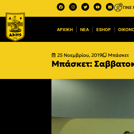
ΓΙΝΕ
ΑΡΧΙΚΉ
ΝΈΑ
ESHOP
ΟΙΚΟΝΟ
25 Νοεμβρίου, 2019
Μπάσκετ
Μπάσκετ: Σαββατοκύ