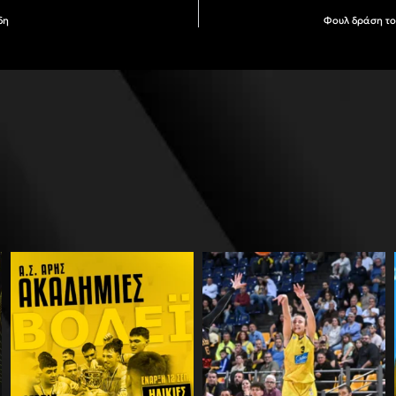
δη
Φουλ δράση το