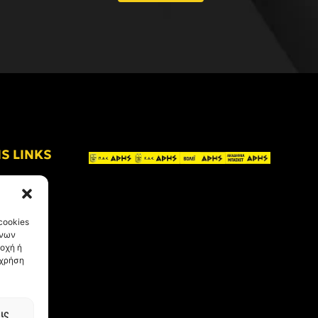
IS LINKS
cookies
ένων
οχή ή
 χρήση
ις