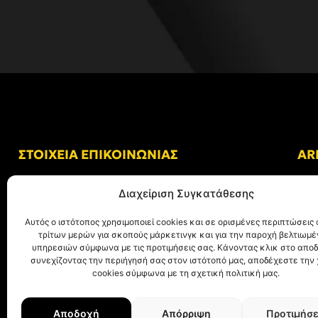
ΣΤΟΙΧΕΙΑ ΕΠΙΚΟΙΝΩΝΙΑΣ
AR
Δ/νση: Γήπεδο “Κλεάνθης Βικελίδης”
Διαχείριση Συγκατάθεσης
Αλκμήνης 69, Χαριλάου
Τ.Κ. 54249 Θεσσαλονίκη
Αυτός ο ιστότοπος χρησιμοποιεί cookies και σε ορισμένες περιπτώσεις 
τρίτων μερών για σκοπούς μάρκετινγκ και για την παροχή βελτιωμ
Tηλ. Επικοινωνίας:
+30 (2310) 305 402
υπηρεσιών σύμφωνα με τις προτιμήσεις σας. Κάνοντας κλικ στο αποδ
συνεχίζοντας την περιήγησή σας στον ιστότοπό μας, αποδέχεστε την
E-mail:
info@aris.gr
cookies σύμφωνα με τη σχετική πολιτική μας.
Αποδοχή
Απόρριψη
Προτιμήσε