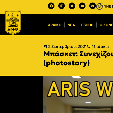
ΓΙΝΕ
ΑΡΧΙΚΉ
ΝΈΑ
ESHOP
ΟΙΚΟΝΟ
2 Σεπτεμβρίου, 2021
Μπάσκετ
Μπάσκετ: Συνεχίζου
(photostory)