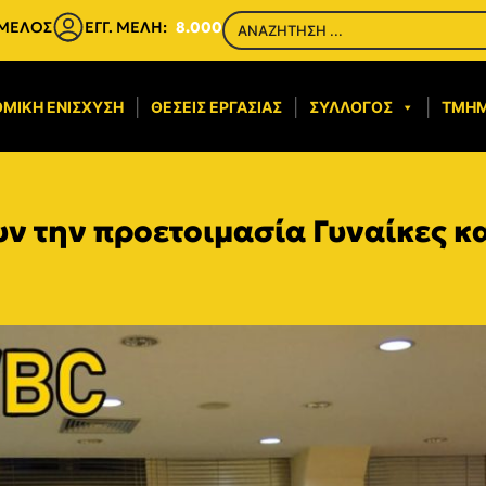
 ΜΕΛΟΣ
ΕΓΓ. ΜΕΛΗ:
8.000
ΜΙΚΉ ΕΝΊΣΧΥΣΗ​
ΘΈΣΕΙΣ ΕΡΓΑΣΊΑΣ
ΣΎΛΛΟΓΟΣ
ΤΜΉ
ν την προετοιμασία Γυναίκες κ