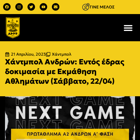
ΓΙΝΕ ΜΕΛΟΣ
21 Απριλίου, 2023
Χάντμπολ
Χάντμπολ Ανδρών: Εντός έδρας
δοκιμασία με Εκμάθηση
Αθλημάτων (Σάββατο, 22/04)