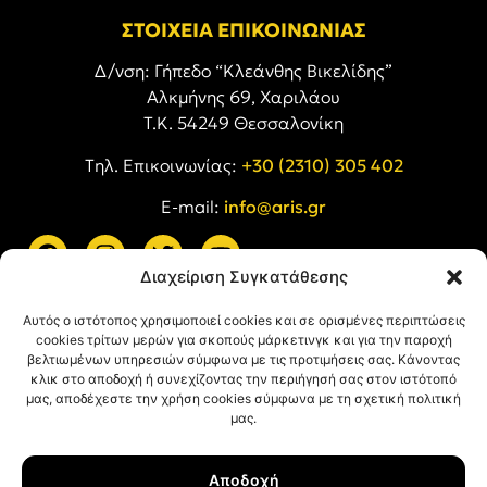
ΣΤΟΙΧΕΙΑ ΕΠΙΚΟΙΝΩΝΙΑΣ
Δ/νση: Γήπεδο “Κλεάνθης Βικελίδης”
Αλκμήνης 69, Χαριλάου
Τ.Κ. 54249 Θεσσαλονίκη
Tηλ. Επικοινωνίας:
+30 (2310) 305 402
E-mail:
info@aris.gr
Διαχείριση Συγκατάθεσης
ARIS LINKS
Αυτός ο ιστότοπος χρησιμοποιεί cookies και σε ορισμένες περιπτώσεις
cookies τρίτων μερών για σκοπούς μάρκετινγκ και για την παροχή
βελτιωμένων υπηρεσιών σύμφωνα με τις προτιμήσεις σας. Κάνοντας
κλικ στο αποδοχή ή συνεχίζοντας την περιήγησή σας στον ιστότοπό
μας, αποδέχεστε την χρήση cookies σύμφωνα με τη σχετική πολιτική
μας.
ΠΛΗΡΟΦΟΡΙΕΣ
Αποδοχή