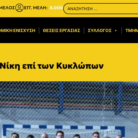
 ΜΕΛΟΣ
ΕΓΓ. ΜΕΛΗ:
8.000
ΜΙΚΉ ΕΝΊΣΧΥΣΗ​
ΘΈΣΕΙΣ ΕΡΓΑΣΊΑΣ
ΣΎΛΛΟΓΟΣ
ΤΜΉ
Νίκη επί των Κυκλώπων