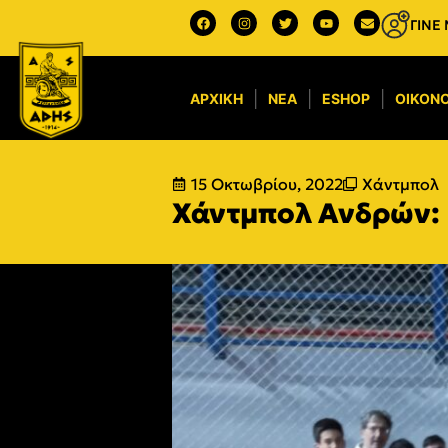
ΓΙΝΕ
ΑΡΧΙΚΉ
ΝΈΑ
ESHOP
ΟΙΚΟΝΟ
15 Οκτωβρίου, 2022
Χάντμπολ
Χάντμπολ Ανδρών: 