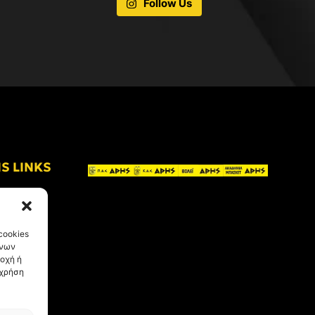
Follow Us
IS LINKS
cookies
ένων
οχή ή
 χρήση