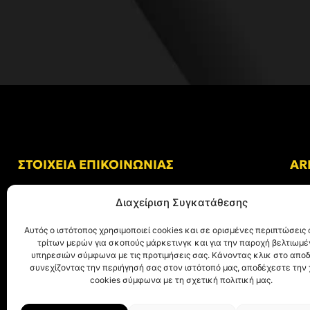
ΣΤΟΙΧΕΙΑ ΕΠΙΚΟΙΝΩΝΙΑΣ
AR
Δ/νση: Γήπεδο “Κλεάνθης Βικελίδης”
Διαχείριση Συγκατάθεσης
Αλκμήνης 69, Χαριλάου
Τ.Κ. 54249 Θεσσαλονίκη
Αυτός ο ιστότοπος χρησιμοποιεί cookies και σε ορισμένες περιπτώσεις 
τρίτων μερών για σκοπούς μάρκετινγκ και για την παροχή βελτιωμ
Tηλ. Επικοινωνίας:
+30 (2310) 305 402
υπηρεσιών σύμφωνα με τις προτιμήσεις σας. Κάνοντας κλικ στο αποδ
συνεχίζοντας την περιήγησή σας στον ιστότοπό μας, αποδέχεστε την
E-mail:
info@aris.gr
cookies σύμφωνα με τη σχετική πολιτική μας.