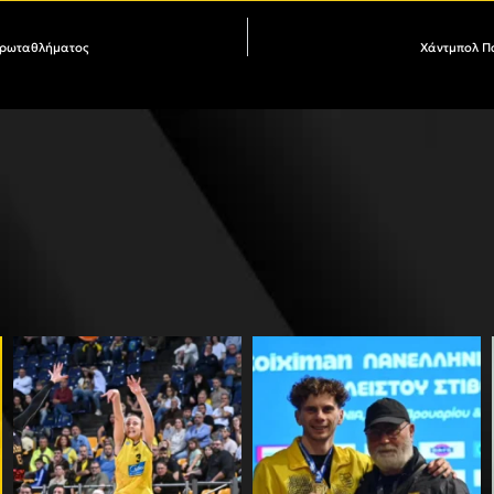
 Πρωταθλήματος
Χάντμπολ Πα