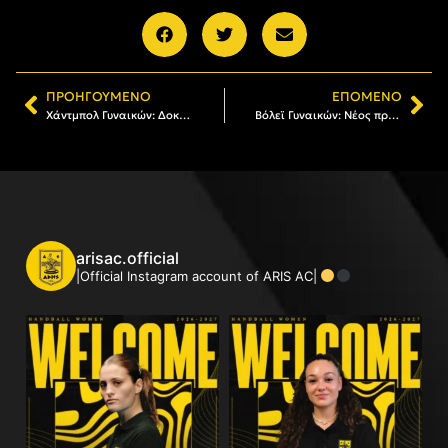
ΠΡΟΗΓΟΎΜΕΝΟ
ΕΠΌΜΕΝΟ
Χάντμπολ Γυναικών: Δοκιμασία στη Δράμα για τον ΑΡΗ
Βόλεϊ Γυναικών: Νέος προπονητής του ΑΡΗ ο Borislav Krachanov
arisac.official
|Official Instagram account of ARIS AC|