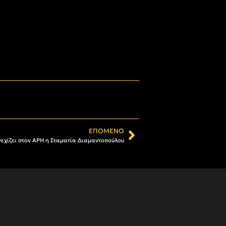
ΕΠΌΜΕΝΟ
νεχίζει στον ΑΡΗ η Σταματία Διαμαντοπούλου