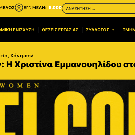
 ΜΕΛΟΣ
ΕΓΓ. ΜΕΛΗ:
8.000
ΜΙΚΉ ΕΝΊΣΧΥΣΗ​
ΘΈΣΕΙΣ ΕΡΓΑΣΊΑΣ
ΣΎΛΛΟΓΟΣ
ΤΜΉ
κεία
,
Χάντμπολ
: Η Χριστίνα Εμμανουηλίδου σ