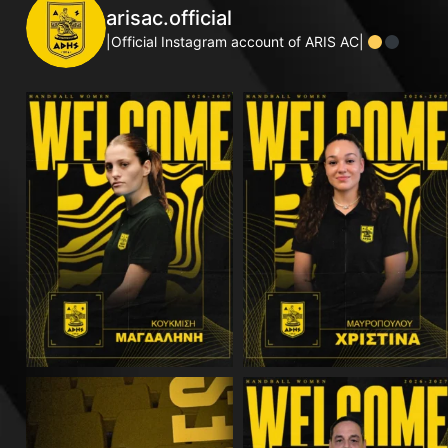
arisac.official
|Official Instagram account of ARIS AC|