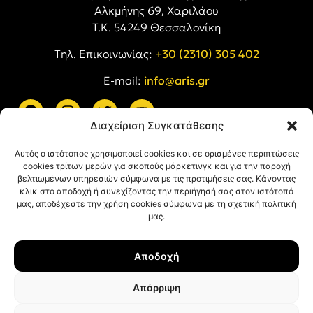
Αλκμήνης 69, Χαριλάου
Τ.Κ. 54249 Θεσσαλονίκη
Tηλ. Επικοινωνίας:
+30 (2310) 305 402
E-mail:
info@aris.gr
Διαχείριση Συγκατάθεσης
ARIS LINKS
Αυτός ο ιστότοπος χρησιμοποιεί cookies και σε ορισμένες περιπτώσεις
cookies τρίτων μερών για σκοπούς μάρκετινγκ και για την παροχή
βελτιωμένων υπηρεσιών σύμφωνα με τις προτιμήσεις σας. Κάνοντας
κλικ στο αποδοχή ή συνεχίζοντας την περιήγησή σας στον ιστότοπό
μας, αποδέχεστε την χρήση cookies σύμφωνα με τη σχετική πολιτική
μας.
ΠΛΗΡΟΦΟΡΙΕΣ
Αποδοχή
Όροι Χρήσης
Πολιτική Απορρήτου
Απόρριψη
Πολιτική Cookies