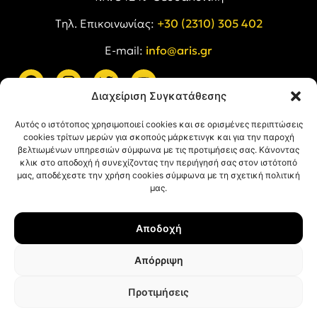
Tηλ. Επικοινωνίας:
+30 (2310) 305 402
E-mail:
info@aris.gr
Διαχείριση Συγκατάθεσης
ARIS LINKS
Αυτός ο ιστότοπος χρησιμοποιεί cookies και σε ορισμένες περιπτώσεις
cookies τρίτων μερών για σκοπούς μάρκετινγκ και για την παροχή
βελτιωμένων υπηρεσιών σύμφωνα με τις προτιμήσεις σας. Κάνοντας
κλικ στο αποδοχή ή συνεχίζοντας την περιήγησή σας στον ιστότοπό
μας, αποδέχεστε την χρήση cookies σύμφωνα με τη σχετική πολιτική
μας.
ΠΛΗΡΟΦΟΡΙΕΣ
Αποδοχή
Όροι Χρήσης
Πολιτική Απορρήτου
Απόρριψη
Πολιτική Cookies
Προτιμήσεις
© ΑΡΗΣ Α.Σ. All rights reserved.
Web design & development with ❤︎ by
Creative Kind
.