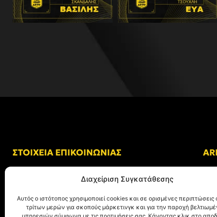
ΣΤΟΙΧΕΙΑ ΕΠΙΚΟΙΝΩΝΙΑΣ
AR
Δ/νση: Γήπεδο “Κλεάνθης Βικελίδης”
Διαχείριση Συγκατάθεσης
Αλκμήνης 69, Χαριλάου
Τ.Κ. 54249 Θεσσαλονίκη
Αυτός ο ιστότοπος χρησιμοποιεί cookies και σε ορισμένες περιπτώσεις 
τρίτων μερών για σκοπούς μάρκετινγκ και για την παροχή βελτιωμ
Tηλ. Επικοινωνίας:
+30 (2310) 305 402
υπηρεσιών σύμφωνα με τις προτιμήσεις σας. Κάνοντας κλικ στο αποδ