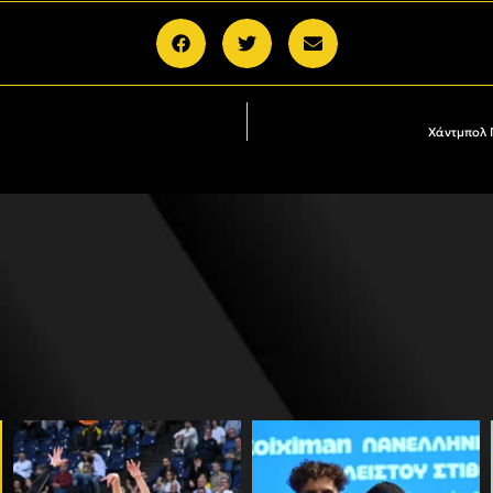
Χάντμπολ 