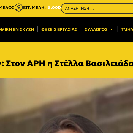
 ΜΕΛΟΣ
ΕΓΓ. ΜΕΛΗ:
8.000
ΜΙΚΉ ΕΝΊΣΧΥΣΗ​
ΘΈΣΕΙΣ ΕΡΓΑΣΊΑΣ
ΣΎΛΛΟΓΟΣ
ΤΜΉ
: Στον ΑΡΗ η Στέλλα Βασιλειάδ