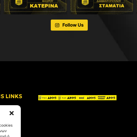
Follow Us
IS LINKS
cookies
ένων
οχή ή