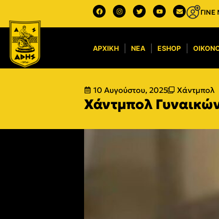
ΓΙΝΕ
ΑΡΧΙΚΉ
ΝΈΑ
ESHOP
ΟΙΚΟΝΟ
10 Αυγούστου, 2025
Χάντμπολ
Χάντμπολ Γυναικών