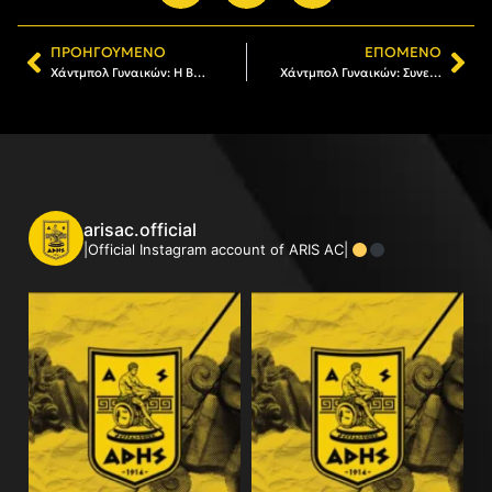
ΠΡΟΗΓΟΎΜΕΝΟ
ΕΠΌΜΕΝΟ
Χάντμπολ Γυναικών: Η Βασιλική Μπέκου προπονήτρια τερματοφυλάκων σε όλα τα τμήματα
Χάντμπολ Γυναικών: Συνεχίζει στον ΑΡΗ η Αμαρυλλίς Σκουρτάι
arisac.official
|Official Instagram account of ARIS AC|