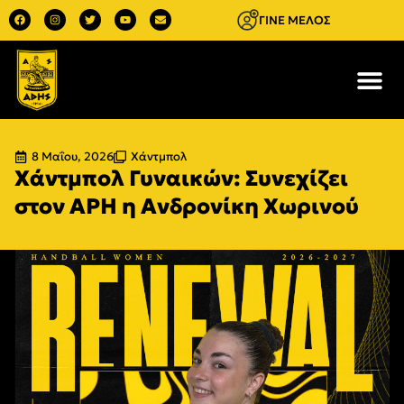
ΓΙΝΕ ΜΕΛΟΣ
8 Μαΐου, 2026
Χάντμπολ
Χάντμπολ Γυναικών: Συνεχίζει
στον ΑΡΗ η Ανδρονίκη Χωρινού