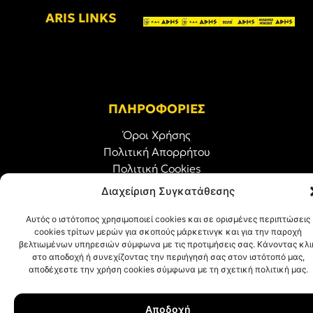
ARIS LINKS
ΠΛΗΡΟΦΟΡΙΕΣ
Όροι Χρήσης
Πολιτική Απορρήτου
Πολιτική Cookies
Διαχείριση Συγκατάθεσης
© ΑΡΗΣ Α.Σ. All rights reserved.
Web design & development with ❤︎ by
Creative Kind
.
Αυτός ο ιστότοπος χρησιμοποιεί cookies και σε ορισμένες περιπτώσεις
cookies τρίτων μερών για σκοπούς μάρκετινγκ και για την παροχή
βελτιωμένων υπηρεσιών σύμφωνα με τις προτιμήσεις σας. Κάνοντας κλι
στο αποδοχή ή συνεχίζοντας την περιήγησή σας στον ιστότοπό μας,
αποδέχεστε την χρήση cookies σύμφωνα με τη σχετική πολιτική μας.
Αποδοχή