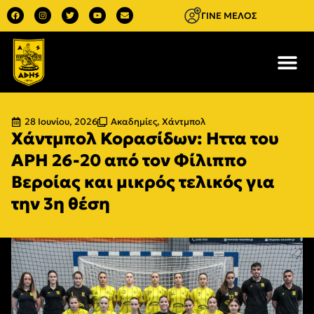
ΓΙΝΕ ΜΕΛΟΣ
28 Ιουνίου, 2026
Ακαδημίες
,
Χάντμπολ
Χάντμπολ Κορασίδων: Ηττα του
ΑΡΗ 26-20 από τον Φίλιππο
Βεροίας και μικρός τελικός για
την 3η θέση