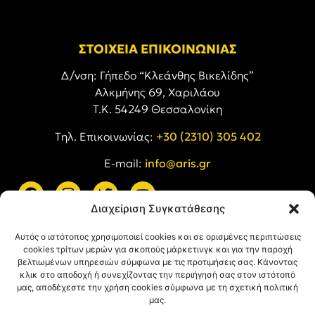
ΣΤΟΙΧΕΙΑ ΕΠΙΚΟΙΝΩΝΙΑΣ
Δ/νση: Γήπεδο “Κλεάνθης Βικελίδης”
Αλκμήνης 69, Χαριλάου
Τ.Κ. 54249 Θεσσαλονίκη
Tηλ. Επικοινωνίας:
+30 (2310) 305 402
E-mail:
info@aris.gr
Διαχείριση Συγκατάθεσης
ARIS LINKS
Αυτός ο ιστότοπος χρησιμοποιεί cookies και σε ορισμένες περιπτώσεις
cookies τρίτων μερών για σκοπούς μάρκετινγκ και για την παροχή
βελτιωμένων υπηρεσιών σύμφωνα με τις προτιμήσεις σας. Κάνοντας
κλικ στο αποδοχή ή συνεχίζοντας την περιήγησή σας στον ιστότοπό
μας, αποδέχεστε την χρήση cookies σύμφωνα με τη σχετική πολιτική
μας.