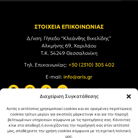
ΣΤΟΙΧΕΙΑ ΕΠΙΚΟΙΝΩΝΙΑΣ
Δ/νση: Γήπεδο “Κλεάνθης Βικελίδης”
Αλκμήνης 69, Χαριλάου
Τ.Κ. 54249 Θεσσαλονίκη
Tηλ. Επικοινωνίας:
+30 (2310) 305 402
E-mail:
info@aris.gr
Διαχείριση Συγκατάθεσης
ARIS LINKS
Αυτός ο ιστότοπος χρησιμοποιεί cookies και σε ορισμένες περιπτώσεις
cookies τρίτων μερών για σκοπούς μάρκετινγκ και για την παροχή
βελτιωμένων υπηρεσιών σύμφωνα με τις προτιμήσεις σας. Κάνοντας
κλικ στο αποδοχή ή συνεχίζοντας την περιήγησή σας στον ιστότοπό
μας, αποδέχεστε την χρήση cookies σύμφωνα με τη σχετική πολιτική
μας.