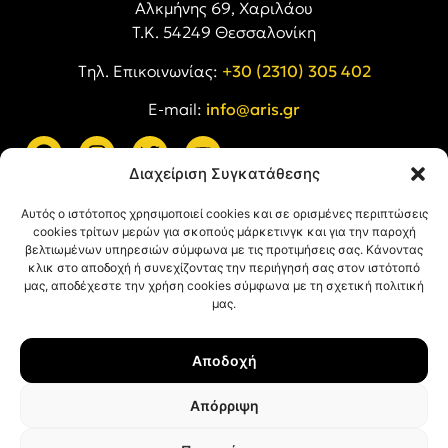
Αλκμήνης 69, Χαριλάου
Τ.Κ. 54249 Θεσσαλονίκη
Tηλ. Επικοινωνίας:
+30 (2310) 305 402
E-mail:
info@aris.gr
Διαχείριση Συγκατάθεσης
ARIS LINKS
Αυτός ο ιστότοπος χρησιμοποιεί cookies και σε ορισμένες περιπτώσεις
cookies τρίτων μερών για σκοπούς μάρκετινγκ και για την παροχή
βελτιωμένων υπηρεσιών σύμφωνα με τις προτιμήσεις σας. Κάνοντας
κλικ στο αποδοχή ή συνεχίζοντας την περιήγησή σας στον ιστότοπό
μας, αποδέχεστε την χρήση cookies σύμφωνα με τη σχετική πολιτική
μας.
ΠΛΗΡΟΦΟΡΙΕΣ
Αποδοχή
Όροι Χρήσης
Πολιτική Απορρήτου
Απόρριψη
Πολιτική Cookies