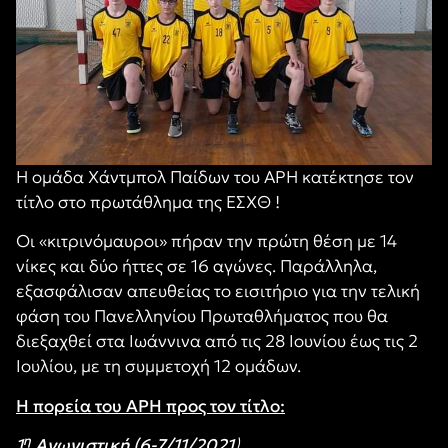
Η ομάδα Χάντμπολ Παίδων του ΑΡΗ κατέκτησε τον
τίτλο στο πρωτάθλημα της ΕΣΧΘ !
Οι «κιτρινόμαυροι» πήραν την πρώτη θέση με 14
νίκες και δύο ήττες σε 16 αγώνες. Παράλληλα,
εξασφάλισαν απευθείας το εισιτήριο για την τελική
φάση του Πανελληνίου Πρωταθλήματος που θα
διεξαχθεί στα Ιωάννινα από τις 28 Ιουνίου έως τις 2
Ιουλίου, με τη συμμετοχή 12 ομάδων.
Η πορεία του ΑΡΗ προς τον τίτλο:
η
1
Αγωνιστική (6-7/11/2021
)