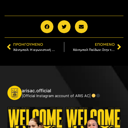
ΠΡΟΗΓΟΎΜΕΝΟ
ΕΠΌΜΕΝΟ
Χάντμπολ: Η αγωνιστική δραστηριότητα του Α.Σ. ΑΡΗΣ
Χάντμπολ Παίδων: Στην τελική ευθεία για το Πανελλήνιο Πρωτάθλημα ο πρωταθλητής ΑΡΗΣ
arisac.official
|Official Instagram account of ARIS AC|