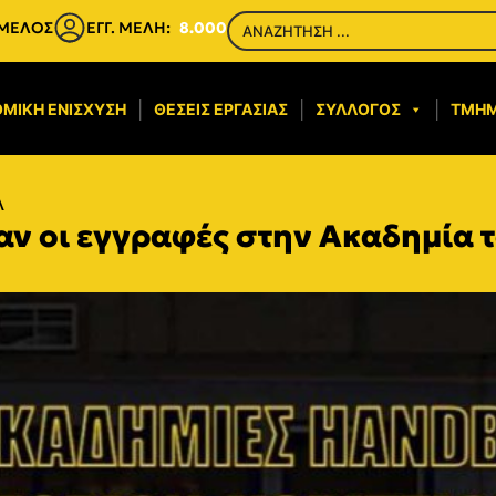
 ΜΕΛΟΣ
ΕΓΓ. ΜΕΛΗ:
8.000
ΜΙΚΉ ΕΝΊΣΧΥΣΗ​
ΘΈΣΕΙΣ ΕΡΓΑΣΊΑΣ
ΣΎΛΛΟΓΟΣ
ΤΜΉ
λ
αν οι εγγραφές στην Ακαδημία 