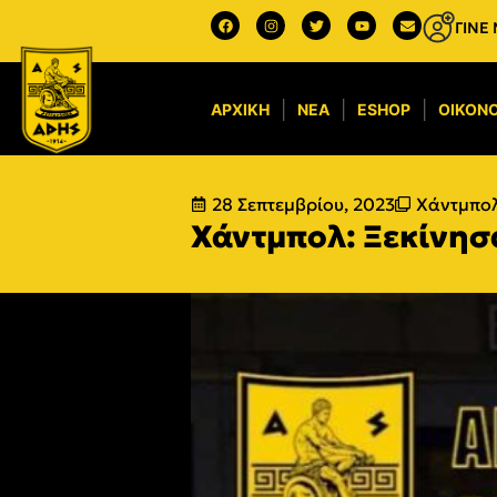
ΓΙΝΕ
ΑΡΧΙΚΉ
ΝΈΑ
ESHOP
ΟΙΚΟΝΟ
28 Σεπτεμβρίου, 2023
Χάντμπο
Χάντμπολ: Ξεκίνησ