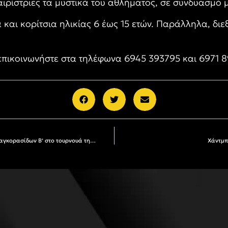
ιρίστριες τα μυστικά του αθλήματος, σε συνδυασμό μ
και κορίτσια ηλικίας 6 έως 15 ετών. Παράλληλα, διε
επικοινωνήστε στα τηλέφωνα 6945 393795 και 6971 8
Ακαδημία Χάντμπολ: Θετική παρουσία των Παγκορασίδων Β’ στο τουρνουά της Βέροιας
Χάντμπ