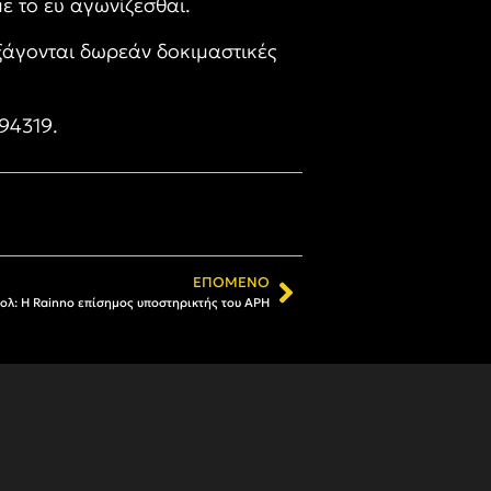
ε το ευ αγωνίζεσθαι.
ξάγονται δωρεάν δοκιμαστικές
94319.
ΕΠΌΜΕΝΟ
ολ: Η Rainno επίσημος υποστηρικτής του ΑΡΗ