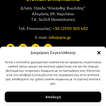
Δ/νση: Γήπεδο “Κλεάνθης Βικελίδης”
Αλκμήνης 69, Χαριλάου
Τ.Κ. 54249 Θεσσαλονίκη
Tηλ. Επικοινωνίας:
+30 (2310) 305 402
E-mail:
info@aris.gr
Διαχείριση Συγκατάθεσης
ARIS LINKS
Αυτός ο ιστότοπος χρησιμοποιεί cookies και σε ορισμένες περιπτώσεις
cookies τρίτων μερών για σκοπούς μάρκετινγκ και για την παροχή
βελτιωμένων υπηρεσιών σύμφωνα με τις προτιμήσεις σας. Κάνοντας
κλικ στο αποδοχή ή συνεχίζοντας την περιήγησή σας στον ιστότοπό
μας, αποδέχεστε την χρήση cookies σύμφωνα με τη σχετική πολιτική
μας.
ΠΛΗΡΟΦΟΡΙΕΣ
Αποδοχή
Όροι Χρήσης
Πολιτική Απορρήτου