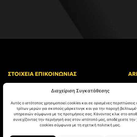
ΣΤΟΙΧΕΙΑ ΕΠΙΚΟΙΝΩΝΙΑΣ
AR
Δ/νση: Γήπεδο “Κλεάνθης Βικελίδης”
Διαχείριση Συγκατάθεσης
Αλκμήνης 69, Χαριλάου
Τ.Κ. 54249 Θεσσαλονίκη
Αυτός ο ιστότοπος χρησιμοποιεί cookies και σε ορισμένες περιπτώσεις 
τρίτων μερών για σκοπούς μάρκετινγκ και για την παροχή βελτιωμ
Tηλ. Επικοινωνίας:
+30 (2310) 305 402
υπηρεσιών σύμφωνα με τις προτιμήσεις σας. Κάνοντας κλικ στο αποδ
συνεχίζοντας την περιήγησή σας στον ιστότοπό μας, αποδέχεστε την
E-mail:
info@aris.gr
cookies σύμφωνα με τη σχετική πολιτική μας.