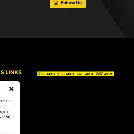
Follow Us
IS LINKS
cookies
ένων
οχή ή
 χρήση