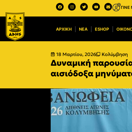
ΓΙΝΕ
ΑΡΧΙΚΉ
ΝΈΑ
ESHOP
ΟΙΚΟΝΟ
18 Μαρτίου, 2026
Κολύμβηση
Δυναμική παρουσία 
αισιόδοξα μηνύματ