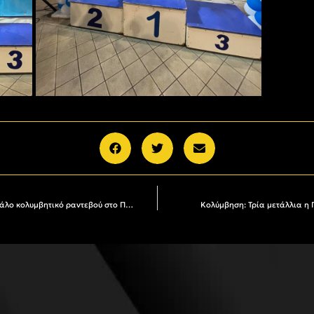
«ΑΡΗΣ*ΤΕΙΑ 2026»: Εφτασε η ώρα για το μεγάλο κολυμβητικό ραντεβού στο Ποσειδώνιο
Κολύμβηση: Τρία μετάλλια η