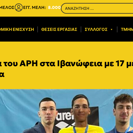
 ΜΕΛΟΣ
ΕΓΓ. ΜΕΛΗ:
8.000
ΜΙΚΉ ΕΝΊΣΧΥΣΗ​
ΘΈΣΕΙΣ ΕΡΓΑΣΊΑΣ
ΣΎΛΛΟΓΟΣ
ΤΜΉ
του ΑΡΗ στα Ιβανώφεια με 17 μ
α