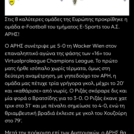
Στις 8 καλύτερες ομάδες της Ευρώπης προκρίθηκε η
ομάδα e-Football του τμήματος E-Sports του Α.Σ.
ΑΡΗΣ!
Ο ΑΡΗΣ συνέτριψε με 5-0 τη
Wacker Wien στον
επαναληπτικό αγώνα της φάσης των «16» του
Virtualproleague Champions League. Το πρώτο
ματς ήρθε ισόπαλο χωρίς τέρματα, όμως στη
δεύτερη αναμέτρηση, με γηπεδούχο τον ΑΡΗ, η
ομάδα μας πέτυχε τρία γρήγορα γκολ, μέχρι το 20′
και «καθάρισε» από νωρίς. Ο Ριζάς σκόραρε δις και
μία φορά ο Βρατσίδης για το 3-0. Ο Ριζάς έκανε χατ
τρικ στο 31′ και με πέναλτι σημείωσε το 4-0, ενώ τη
θριαμβευτική βραδιά έκλεισε με γκολ του Χουζούρη
στο 79′.
Μετά την πρόκριση επί των Αυστριακών, ο ΑΡΗΣ θα