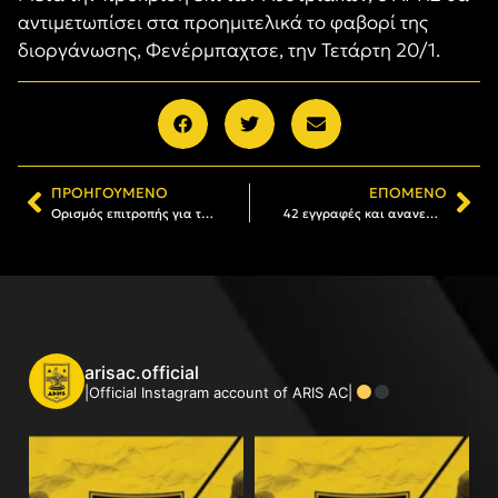
αντιμετωπίσει στα προημιτελικά το φαβορί της
διοργάνωσης, Φενέρμπαχτσε, την Τετάρτη 20/1.
ΠΡΟΗΓΟΎΜΕΝΟ
ΕΠΌΜΕΝΟ
Ορισμός επιτροπής για τα 107 χρόνια του ΑΡΗ και τα 70 του «Κλεάνθης Βικελίδης»
42 εγγραφές και ανανεώσεις στον Α.Σ. ΑΡΗΣ από το ARIS London Fans!
arisac.official
|Official Instagram account of ARIS AC|