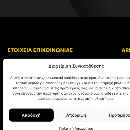
ΣΤΟΙΧΕΙΑ ΕΠΙΚΟΙΝΩΝΙΑΣ
AR
Δ/νση: Γήπεδο “Κλεάνθης Βικελίδης”
Διαχείριση Συγκατάθεσης
Αλκμήνης 69, Χαριλάου
Τ.Κ. 54249 Θεσσαλονίκη
Αυτός ο ιστότοπος χρησιμοποιεί cookies και σε ορισμένες περιπτώσεις 
τρίτων μερών για σκοπούς μάρκετινγκ και για την παροχή βελτιωμ
Tηλ. Επικοινωνίας:
+30 (2310) 305 402
υπηρεσιών σύμφωνα με τις προτιμήσεις σας. Κάνοντας κλικ στο αποδ
συνεχίζοντας την περιήγησή σας στον ιστότοπό μας, αποδέχεστε την
E-mail:
info@aris.gr
cookies σύμφωνα με τη σχετική πολιτική μας.
Αποδοχή
Απόρριψη
Προτιμήσε
© ΑΡΗΣ Α.Σ. All rights reserved.
Web design & development with ❤︎ by
Cr
Πολιτική Απορρήτου