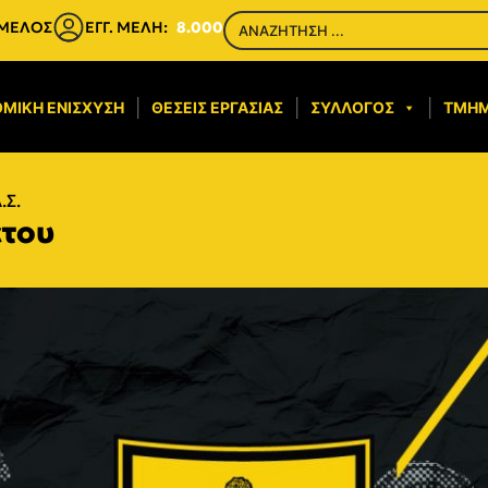
 ΜΕΛΟΣ
ΕΓΓ. ΜΕΛΗ:
8.000
ΜΙΚΉ ΕΝΊΣΧΥΣΗ​
ΘΈΣΕΙΣ ΕΡΓΑΣΊΑΣ
ΣΎΛΛΟΓΟΣ
ΤΜΉ
.Σ.
έτου