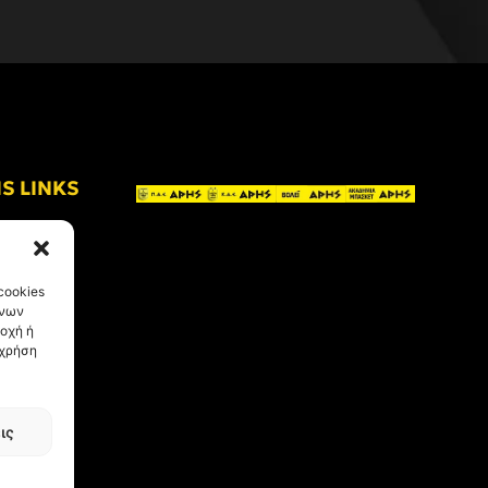
IS LINKS
cookies
ένων
οχή ή
 χρήση
ις
eative Kind
.