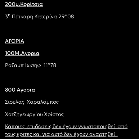
200μ.Κορίτσια
η
3
Πέτκαρη Κατερίνα 29’’08
ΑΓΟΡΙΑ
100Μ.Αγορια
Ραζαμπ Ιωσηφ 11’’78
800 Αγορια
Σιουλας Χαραλάμπος
Χατζηγεωργίου Χρίστος
Κάποιες επιδόσεις δεν έχουν γνωστοποιηθεί από
τους κριτες και για αυτό δεν έχουν αναρτηθεί .