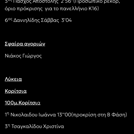
3
Πάσχος Αποστόλης 2’56’’(Προσωπικό ρεκόρ,
όριο πρόκρισης για το πανελλήνιο Κ16)
ος
6
Δανιηλίδης Σάββας 3’04
Σφαίρα αγοριών
Νιάκος Γιώργος
Λύκεια
Κορίτσια
100μ.Κορίτσι
α
η
1
Νικολαιδου Ιωάννα 13’’00(προκρίση στη Β Φάση)
η
3
Τσαγκαλίδου Χριστίνα