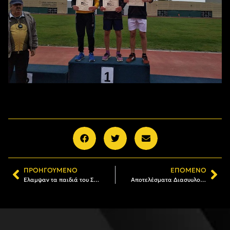
ΠΡΟΗΓΟΎΜΕΝΟ
ΕΠΌΜΕΝΟ
Έλαμψαν τα παιδιά του Στίβου στους σχολικούς αγώνες
Αποτελέσματα Διασυυλογικού Πρωταθλήματος Στίβου Παίδων – Κορασίδων