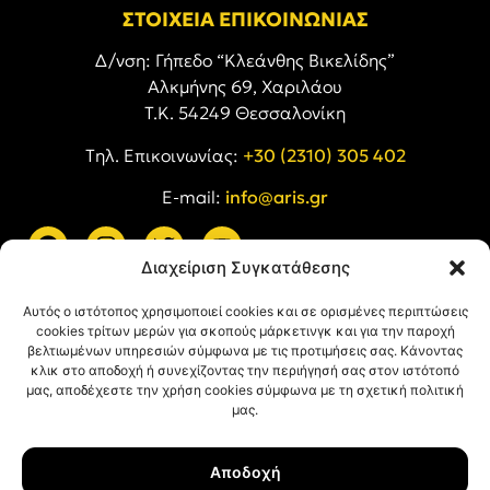
ΣΤΟΙΧΕΙΑ ΕΠΙΚΟΙΝΩΝΙΑΣ
Δ/νση: Γήπεδο “Κλεάνθης Βικελίδης”
Αλκμήνης 69, Χαριλάου
Τ.Κ. 54249 Θεσσαλονίκη
Tηλ. Επικοινωνίας:
+30 (2310) 305 402
E-mail:
info@aris.gr
Διαχείριση Συγκατάθεσης
ARIS LINKS
Αυτός ο ιστότοπος χρησιμοποιεί cookies και σε ορισμένες περιπτώσεις
cookies τρίτων μερών για σκοπούς μάρκετινγκ και για την παροχή
βελτιωμένων υπηρεσιών σύμφωνα με τις προτιμήσεις σας. Κάνοντας
κλικ στο αποδοχή ή συνεχίζοντας την περιήγησή σας στον ιστότοπό
μας, αποδέχεστε την χρήση cookies σύμφωνα με τη σχετική πολιτική
μας.
ΠΛΗΡΟΦΟΡΙΕΣ
Αποδοχή
Όροι Χρήσης