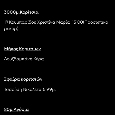
3000μ.Κορίτσια
η
1
Κουμπαρίδου Χριστίνα Μαρία 13΄00(Προσωπικό
ρεκόρ)
Μήκος Κοριτσιων
Δουζδαμπάνη Κύρα
Σφαίρα κοριτσιών
Τσαούση Νικολέτα 6,99μ.
80μ.Αγόρια