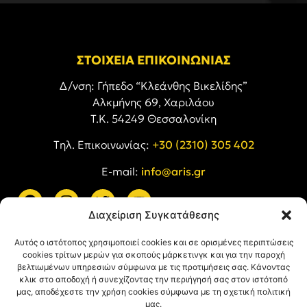
ΣΤΟΙΧΕΙΑ ΕΠΙΚΟΙΝΩΝΙΑΣ
Δ/νση: Γήπεδο “Κλεάνθης Βικελίδης”
Αλκμήνης 69, Χαριλάου
Τ.Κ. 54249 Θεσσαλονίκη
Tηλ. Επικοινωνίας:
+30 (2310) 305 402
E-mail:
info@aris.gr
Διαχείριση Συγκατάθεσης
ARIS LINKS
Αυτός ο ιστότοπος χρησιμοποιεί cookies και σε ορισμένες περιπτώσεις
cookies τρίτων μερών για σκοπούς μάρκετινγκ και για την παροχή
βελτιωμένων υπηρεσιών σύμφωνα με τις προτιμήσεις σας. Κάνοντας
κλικ στο αποδοχή ή συνεχίζοντας την περιήγησή σας στον ιστότοπό
μας, αποδέχεστε την χρήση cookies σύμφωνα με τη σχετική πολιτική
μας.