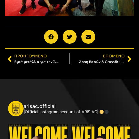
ΠΡΟΗΓΟΎΜΕΝΟ
ΕΠΌΜΕΝΟ
Εφτά μετάλλια για την Άρση Βαρών
Άρση Βαρών & Crossfit: Στις επάλξεις για 8η χρονιά
arisac.official
|Official Instagram account of ARIS AC|