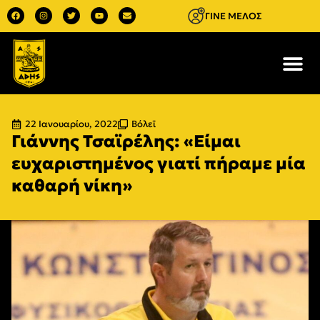
ΓΙΝΕ ΜΕΛΟΣ
22 Ιανουαρίου, 2022
Βόλεϊ
Γιάννης Τσαϊρέλης: «Είμαι
ευχαριστημένος γιατί πήραμε μία
καθαρή νίκη»