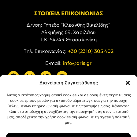
ΣΤΟΙΧΕΙΑ ΕΠΙΚΟΙΝΩΝΙΑΣ
Δ/νση: Γήπεδο “Κλεάνθης Βικελίδης”
Αλκμήνης 69, Χαριλάου
Τ.Κ. 54249 Θεσσαλονίκη
Tηλ. Επικοινωνίας:
+30 (2310) 305 402
E-mail:
info@aris.gr
Διαχείριση Συγκατάθεσης
ARIS LINKS
Αυτός ο ιστότοπος χρησιμοποιεί cookies και σε ορισμένες περιπτώσεις
cookies τρίτων μερών για σκοπούς μάρκετινγκ και για την παροχή
βελτιωμένων υπηρεσιών σύμφωνα με τις προτιμήσεις σας. Κάνοντας
κλικ στο αποδοχή ή συνεχίζοντας την περιήγησή σας στον ιστότοπό
μας, αποδέχεστε την χρήση cookies σύμφωνα με τη σχετική πολιτική
μας.
ΠΛΗΡΟΦΟΡΙΕΣ