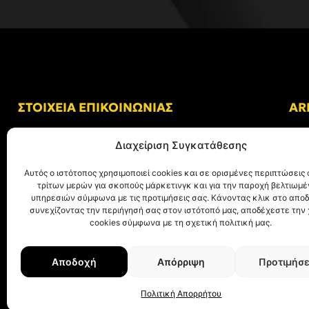
ΣΤΟΙΧΕΙΑ ΕΠΙΚΟΙΝΩΝΙΑΣ
AR
Δ/νση: Γήπεδο “Κλεάνθης Βικελίδης”
Διαχείριση Συγκατάθεσης
Αλκμήνης 69, Χαριλάου
Τ.Κ. 54249 Θεσσαλονίκη
Αυτός ο ιστότοπος χρησιμοποιεί cookies και σε ορισμένες περιπτώσεις 
τρίτων μερών για σκοπούς μάρκετινγκ και για την παροχή βελτιωμ
Tηλ. Επικοινωνίας:
+30 (2310) 305 402
υπηρεσιών σύμφωνα με τις προτιμήσεις σας. Κάνοντας κλικ στο αποδ
συνεχίζοντας την περιήγησή σας στον ιστότοπό μας, αποδέχεστε την
E-mail:
info@aris.gr
cookies σύμφωνα με τη σχετική πολιτική μας.
Αποδοχή
Απόρριψη
Προτιμήσε
© ΑΡΗΣ Α.Σ. All rights reserved.
Web design & development with ❤︎ by
Cr
Πολιτική Απορρήτου