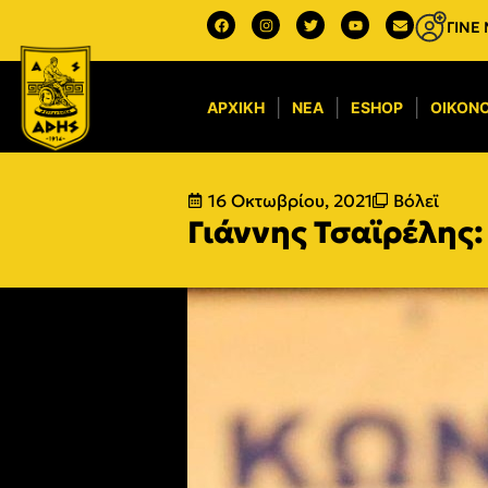
ΓΙΝΕ
ΑΡΧΙΚΉ
ΝΈΑ
ESHOP
ΟΙΚΟΝΟ
16 Οκτωβρίου, 2021
Βόλεϊ
Γιάννης Τσαϊρέλης: