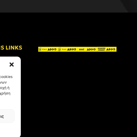
IS LINKS
cookies
ένων
οχή ή
 χρήση
ις
eative Kind
.