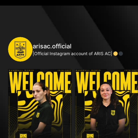
arisac.official
|Official Instagram account of ARIS AC|