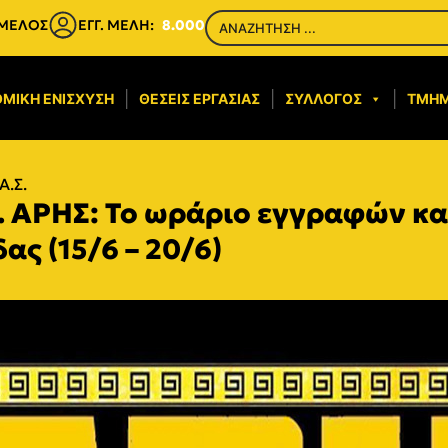
 ΜΕΛΟΣ
ΕΓΓ. ΜΕΛΗ:
8.000
ΜΙΚΉ ΕΝΊΣΧΥΣΗ​
ΘΈΣΕΙΣ ΕΡΓΑΣΊΑΣ
ΣΎΛΛΟΓΟΣ
ΤΜΉ
Α.Σ.
Σ. ΑΡΗΣ: Το ωράριο εγγραφών κ
ς (15/6 – 20/6)