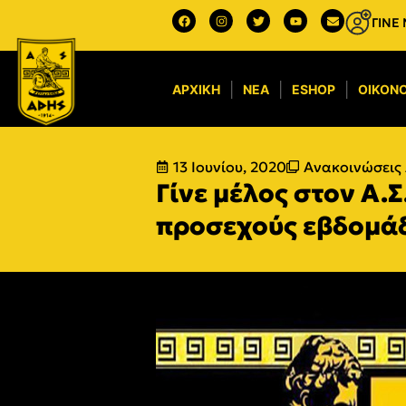
ΓΙΝΕ
ΑΡΧΙΚΉ
ΝΈΑ
ESHOP
ΟΙΚΟΝΟ
13 Ιουνίου, 2020
Ανακοινώσεις 
Γίνε μέλος στον Α.
προσεχούς εβδομάδα