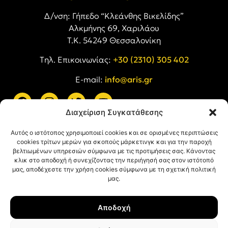
Δ/νση: Γήπεδο “Κλεάνθης Βικελίδης”
Αλκμήνης 69, Χαριλάου
Τ.Κ. 54249 Θεσσαλονίκη
Tηλ. Επικοινωνίας:
+30 (2310) 305 402
E-mail:
info@aris.gr
Διαχείριση Συγκατάθεσης
ARIS LINKS
Αυτός ο ιστότοπος χρησιμοποιεί cookies και σε ορισμένες περιπτώσεις
cookies τρίτων μερών για σκοπούς μάρκετινγκ και για την παροχή
βελτιωμένων υπηρεσιών σύμφωνα με τις προτιμήσεις σας. Κάνοντας
κλικ στο αποδοχή ή συνεχίζοντας την περιήγησή σας στον ιστότοπό
μας, αποδέχεστε την χρήση cookies σύμφωνα με τη σχετική πολιτική
μας.
ΠΛΗΡΟΦΟΡΙΕΣ
Αποδοχή
Όροι Χρήσης
Πολιτική Απορρήτου