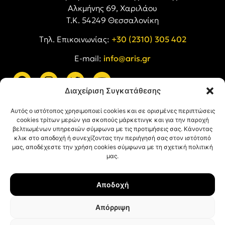
Αλκμήνης 69, Χαριλάου
Τ.Κ. 54249 Θεσσαλονίκη
Tηλ. Επικοινωνίας:
+30 (2310) 305 402
E-mail:
info@aris.gr
Διαχείριση Συγκατάθεσης
ARIS LINKS
Αυτός ο ιστότοπος χρησιμοποιεί cookies και σε ορισμένες περιπτώσεις
cookies τρίτων μερών για σκοπούς μάρκετινγκ και για την παροχή
βελτιωμένων υπηρεσιών σύμφωνα με τις προτιμήσεις σας. Κάνοντας
κλικ στο αποδοχή ή συνεχίζοντας την περιήγησή σας στον ιστότοπό
μας, αποδέχεστε την χρήση cookies σύμφωνα με τη σχετική πολιτική
μας.
ΠΛΗΡΟΦΟΡΙΕΣ
Αποδοχή
Όροι Χρήσης
Πολιτική Απορρήτου
Απόρριψη
Πολιτική Cookies