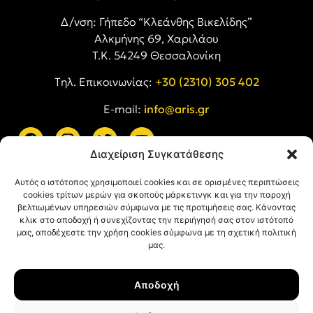
Δ/νση: Γήπεδο “Κλεάνθης Βικελίδης”
Αλκμήνης 69, Χαριλάου
Τ.Κ. 54249 Θεσσαλονίκη
Tηλ. Επικοινωνίας:
+30 (2310) 305 402
E-mail:
info@aris.gr
Διαχείριση Συγκατάθεσης
ARIS LINKS
Αυτός ο ιστότοπος χρησιμοποιεί cookies και σε ορισμένες περιπτώσεις
cookies τρίτων μερών για σκοπούς μάρκετινγκ και για την παροχή
βελτιωμένων υπηρεσιών σύμφωνα με τις προτιμήσεις σας. Κάνοντας
κλικ στο αποδοχή ή συνεχίζοντας την περιήγησή σας στον ιστότοπό
μας, αποδέχεστε την χρήση cookies σύμφωνα με τη σχετική πολιτική
μας.
ΠΛΗΡΟΦΟΡΙΕΣ
Αποδοχή
Όροι Χρήσης
Πολιτική Απορρήτου