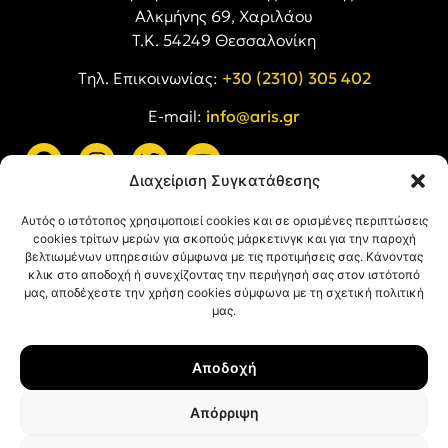
Αλκμήνης 69, Χαριλάου
Τ.Κ. 54249 Θεσσαλονίκη
Tηλ. Επικοινωνίας:
+30 (2310) 305 402
E-mail:
info@aris.gr
Διαχείριση Συγκατάθεσης
ARIS LINKS
Αυτός ο ιστότοπος χρησιμοποιεί cookies και σε ορισμένες περιπτώσεις
cookies τρίτων μερών για σκοπούς μάρκετινγκ και για την παροχή
βελτιωμένων υπηρεσιών σύμφωνα με τις προτιμήσεις σας. Κάνοντας
κλικ στο αποδοχή ή συνεχίζοντας την περιήγησή σας στον ιστότοπό
μας, αποδέχεστε την χρήση cookies σύμφωνα με τη σχετική πολιτική
μας.
ΠΛΗΡΟΦΟΡΙΕΣ
Αποδοχή
Όροι Χρήσης
Πολιτική Απορρήτου
Απόρριψη
Πολιτική Cookies