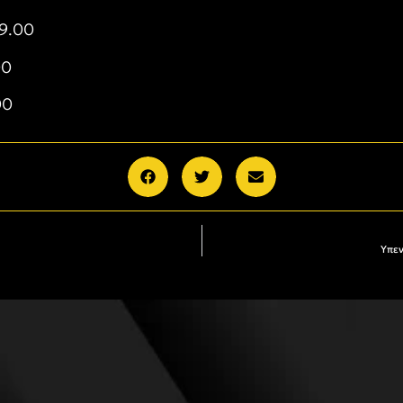
19.00
00
00
Υπεν