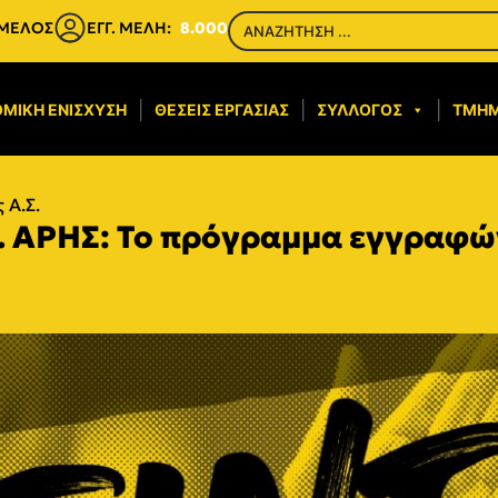
 ΜΕΛΟΣ
ΕΓΓ. ΜΕΛΗ:
8.000
ΜΙΚΉ ΕΝΊΣΧΥΣΗ​
ΘΈΣΕΙΣ ΕΡΓΑΣΊΑΣ
ΣΎΛΛΟΓΟΣ
ΤΜΉ
 Α.Σ.
.Σ. ΑΡΗΣ: Το πρόγραμμα εγγραφ