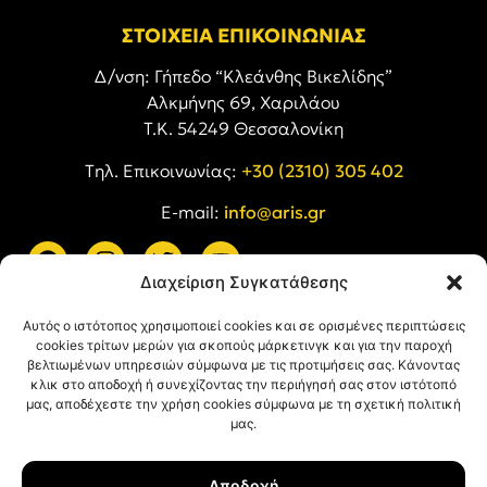
ΣΤΟΙΧΕΙΑ ΕΠΙΚΟΙΝΩΝΙΑΣ
Δ/νση: Γήπεδο “Κλεάνθης Βικελίδης”
Αλκμήνης 69, Χαριλάου
Τ.Κ. 54249 Θεσσαλονίκη
Tηλ. Επικοινωνίας:
+30 (2310) 305 402
E-mail:
info@aris.gr
Διαχείριση Συγκατάθεσης
ARIS LINKS
Αυτός ο ιστότοπος χρησιμοποιεί cookies και σε ορισμένες περιπτώσεις
cookies τρίτων μερών για σκοπούς μάρκετινγκ και για την παροχή
βελτιωμένων υπηρεσιών σύμφωνα με τις προτιμήσεις σας. Κάνοντας
κλικ στο αποδοχή ή συνεχίζοντας την περιήγησή σας στον ιστότοπό
μας, αποδέχεστε την χρήση cookies σύμφωνα με τη σχετική πολιτική
μας.
ΠΛΗΡΟΦΟΡΙΕΣ
Αποδοχή