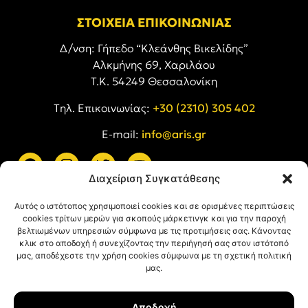
ΣΤΟΙΧΕΙΑ ΕΠΙΚΟΙΝΩΝΙΑΣ
Δ/νση: Γήπεδο “Κλεάνθης Βικελίδης”
Αλκμήνης 69, Χαριλάου
Τ.Κ. 54249 Θεσσαλονίκη
Tηλ. Επικοινωνίας:
+30 (2310) 305 402
E-mail:
info@aris.gr
Διαχείριση Συγκατάθεσης
ARIS LINKS
Αυτός ο ιστότοπος χρησιμοποιεί cookies και σε ορισμένες περιπτώσεις
cookies τρίτων μερών για σκοπούς μάρκετινγκ και για την παροχή
βελτιωμένων υπηρεσιών σύμφωνα με τις προτιμήσεις σας. Κάνοντας
κλικ στο αποδοχή ή συνεχίζοντας την περιήγησή σας στον ιστότοπό
μας, αποδέχεστε την χρήση cookies σύμφωνα με τη σχετική πολιτική
μας.
ΠΛΗΡΟΦΟΡΙΕΣ
Αποδοχή