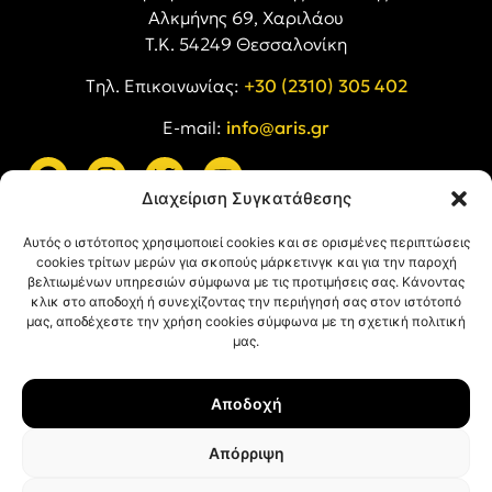
Αλκμήνης 69, Χαριλάου
Τ.Κ. 54249 Θεσσαλονίκη
Tηλ. Επικοινωνίας:
+30 (2310) 305 402
E-mail:
info@aris.gr
Διαχείριση Συγκατάθεσης
ARIS LINKS
Αυτός ο ιστότοπος χρησιμοποιεί cookies και σε ορισμένες περιπτώσεις
cookies τρίτων μερών για σκοπούς μάρκετινγκ και για την παροχή
βελτιωμένων υπηρεσιών σύμφωνα με τις προτιμήσεις σας. Κάνοντας
κλικ στο αποδοχή ή συνεχίζοντας την περιήγησή σας στον ιστότοπό
μας, αποδέχεστε την χρήση cookies σύμφωνα με τη σχετική πολιτική
μας.
ΠΛΗΡΟΦΟΡΙΕΣ
Αποδοχή
Όροι Χρήσης
Πολιτική Απορρήτου
Απόρριψη
Πολιτική Cookies